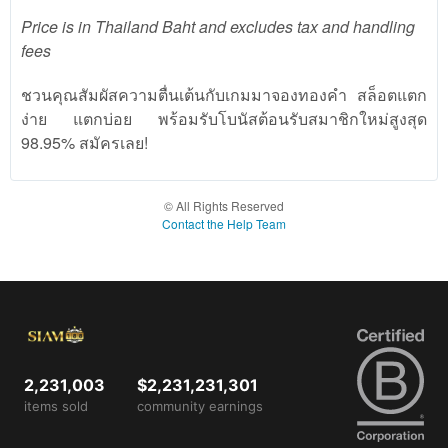
one
Price is in Thailand Baht and excludes tax and handling
client, in
fees
a single
end
product
ชวนคุณสัมผัสความตื่นเต้นกับเกมมาจองทองคำ สล็อตแตก
which
ง่าย แตกบ่อย พร้อมรับโบนัสต้อนรับสมาชิกใหม่สูงสุด
end
98.95% สมัครเลย!
users
are not
charged
© All Rights Reserved
for. The
Contact the Help Team
total
price
includes
the item
price
and a
buyer
2,231,003
$2,231,231,301
fee.
items sold
community earnings
View