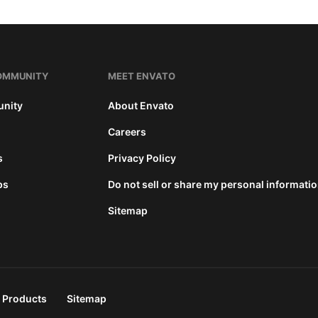
OMMUNITY
MEET ENVATO
nity
About Envato
Careers
s
Privacy Policy
ps
Do not sell or share my personal informati
Sitemap
l Products
Sitemap