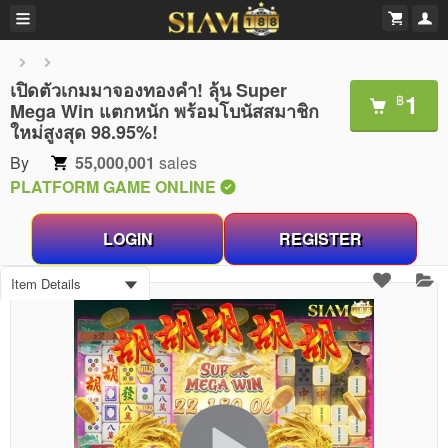
เปิดตัวเกมมาจองทองคำ! ลุ้น Super
1
฿
Mega Win แตกหนัก พร้อมโบนัสสมาชิก
ใหม่สูงสุด 98.95%!
By
55,000,001
sales
PLATFORM GAME ONLINE
LOGIN
REGISTER
Item Details