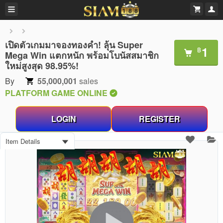
เปิดตัวเกมมาจองทองคำ! ลุ้น Super
1
฿
Mega Win แตกหนัก พร้อมโบนัสสมาชิก
ใหม่สูงสุด 98.95%!
By
55,000,001
sales
PLATFORM GAME ONLINE
LOGIN
REGISTER
Item Details