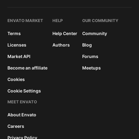
license
details
ENVATO MARKET
HELP
OUR COMMUNITY
Terms
Help Center
Community
Licenses
Authors
Blog
Market API
Forums
Become an affiliate
Meetups
Cookies
Cookie Settings
MEET ENVATO
About Envato
Careers
Privacy Policy