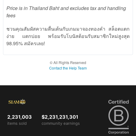
one
Price is in Thailand Baht and excludes tax and handling
client, in
fees
a single
end
product
ชวนคุณสัมผัสความตื่นเต้นกับเกมมาจองทองคำ สล็อตแตก
which
ง่าย แตกบ่อย พร้อมรับโบนัสต้อนรับสมาชิกใหม่สูงสุด
end
98.95% สมัครเลย!
users
are not
charged
© All Rights Reserved
for. The
Contact the Help Team
total
price
includes
the item
price
and a
buyer
2,231,003
$2,231,231,301
fee.
items sold
community earnings
View