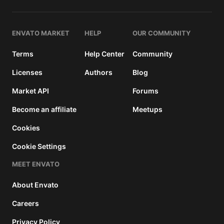
license
details
ENVATO MARKET
HELP
OUR COMMUNITY
Terms
Help Center
Community
Licenses
Authors
Blog
Market API
Forums
Become an affiliate
Meetups
Cookies
Cookie Settings
MEET ENVATO
About Envato
Careers
Privacy Policy