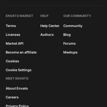
license
details
ENVATO MARKET
HELP
OUR COMMUNITY
Terms
Help Center
Community
Licenses
Authors
Blog
Market API
Forums
Become an affiliate
Meetups
Cookies
Cookie Settings
MEET ENVATO
About Envato
Careers
Privacy Policy