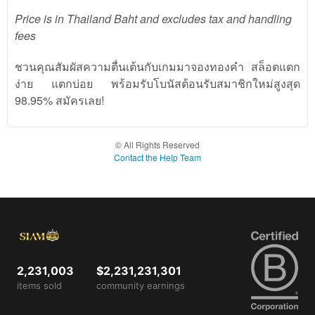
one
Price is in Thailand Baht and excludes tax and handling
client, in
fees
a single
end
product
ชวนคุณสัมผัสความตื่นเต้นกับเกมมาจองทองคำ สล็อตแตก
which
ง่าย แตกบ่อย พร้อมรับโบนัสต้อนรับสมาชิกใหม่สูงสุด
end
98.95% สมัครเลย!
users
are not
charged
© All Rights Reserved
for. The
Contact the Help Team
total
price
includes
the item
price
and a
buyer
2,231,003
$2,231,231,301
fee.
items sold
community earnings
View