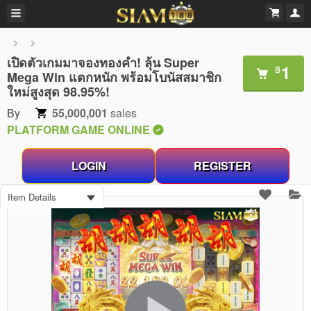
เปิดตัวเกมมาจองทองคำ! ลุ้น Super
1
฿
Mega Win แตกหนัก พร้อมโบนัสสมาชิก
ใหม่สูงสุด 98.95%!
By
55,000,001
sales
PLATFORM GAME ONLINE
LOGIN
REGISTER
Item Details