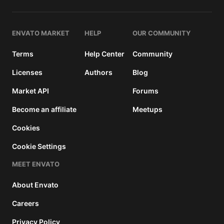
license
details
ENVATO MARKET
HELP
OUR COMMUNITY
Terms
Help Center
Community
Licenses
Authors
Blog
Market API
Forums
Become an affiliate
Meetups
Cookies
Cookie Settings
MEET ENVATO
About Envato
Careers
Privacy Policy