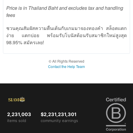
one
Price is in Thailand Baht and excludes tax and handling
client, in
fees
a single
end
product
ชวนคุณสัมผัสความตื่นเต้นกับเกมมาจองทองคำ สล็อตแตก
which
ง่าย แตกบ่อย พร้อมรับโบนัสต้อนรับสมาชิกใหม่สูงสุด
end
98.95% สมัครเลย!
users
are not
charged
© All Rights Reserved
for. The
Contact the Help Team
total
price
includes
the item
price
and a
buyer
2,231,003
$2,231,231,301
fee.
items sold
community earnings
View