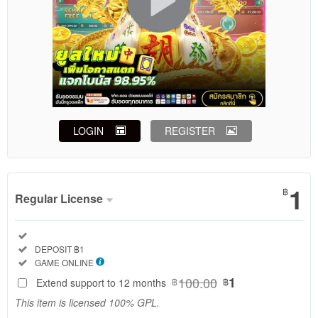
LOGIN
REGISTER
Show More
1
฿
Regular License
Regular
Included:
License
Included:
DEPOSIT ฿1
SELECTED
Included:
GAME ONLINE
888
฿
100.00
1
Extend support to 12 months
฿
฿
Use, by
This item is licensed 100% GPL.
you or