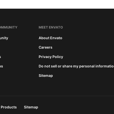
OMMUNITY
MEET ENVATO
nity
About Envato
Careers
s
Privacy Policy
ps
Do not sell or share my personal informati
Sitemap
l Products
Sitemap