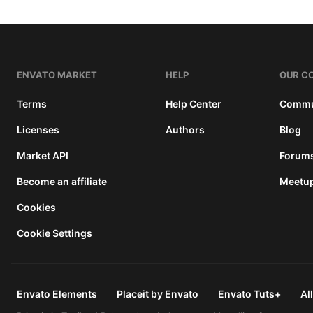
ENVATO MARKET
HELP
OUR C
Terms
Help Center
Commu
Licenses
Authors
Blog
Market API
Forum
Become an affiliate
Meetu
Cookies
Cookie Settings
Envato Elements
Placeit by Envato
Envato Tuts+
Al