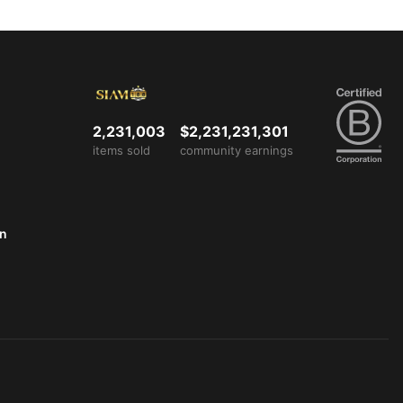
2,231,003
$2,231,231,301
items sold
community earnings
on