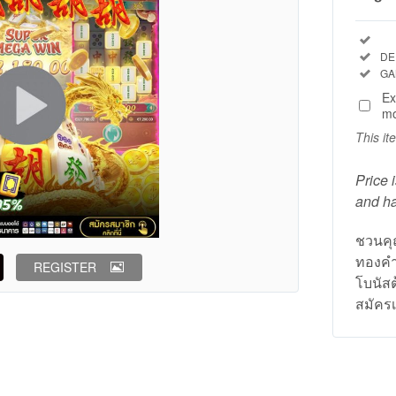
Regu
Inc
Inc
Use, 
DE
Inc
GA
prod
The t
Ex
buyer
mo
This i
View
license
Price 
details
and ha
ชวนคุ
ทองคำ
REGISTER
โบนัส
สมัครเ