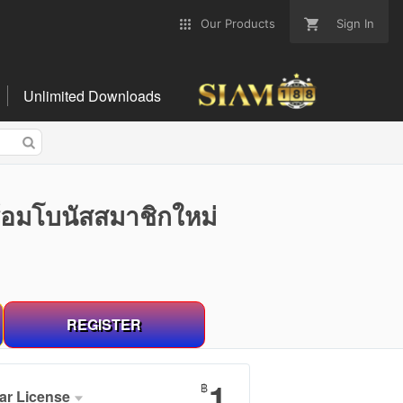
Our Products
Sign In
Unlimited Downloads
Search
้อมโบนัสสมาชิกใหม่
REGISTER
1
฿
ar License