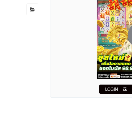
LOGIN