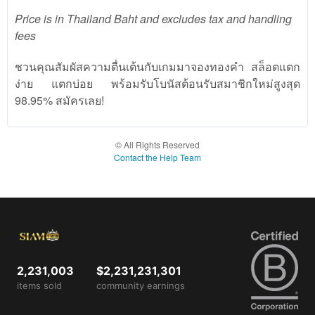
one
Price is in Thailand Baht and excludes tax and handling
client, in
fees
a single
end
product
ชวนคุณสัมผัสความตื่นเต้นกับเกมมาจองทองคำ สล็อตแตก
which
ง่าย แตกบ่อย พร้อมรับโบนัสต้อนรับสมาชิกใหม่สูงสุด
end
98.95% สมัครเลย!
users
are not
charged
© All Rights Reserved
for. The
Contact the Help Team
total
price
includes
the item
price
and a
buyer
2,231,003
$2,231,231,301
fee.
items sold
community earnings
View