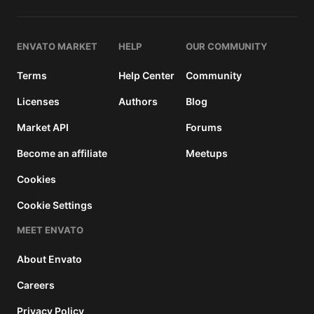
license
details
ENVATO MARKET
HELP
OUR COMMUNITY
Terms
Help Center
Community
Licenses
Authors
Blog
Market API
Forums
Become an affiliate
Meetups
Cookies
Cookie Settings
MEET ENVATO
About Envato
Careers
Privacy Policy