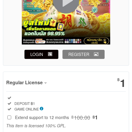
LOGIN
REGISTER
Show More
1
฿
Regular License
Regular
Included:
License
Included:
DEPOSIT ฿1
SELECTED
Included:
GAME ONLINE
888
฿
100.00
1
Extend support to 12 months
฿
฿
Use, by
This item is licensed 100% GPL.
you or