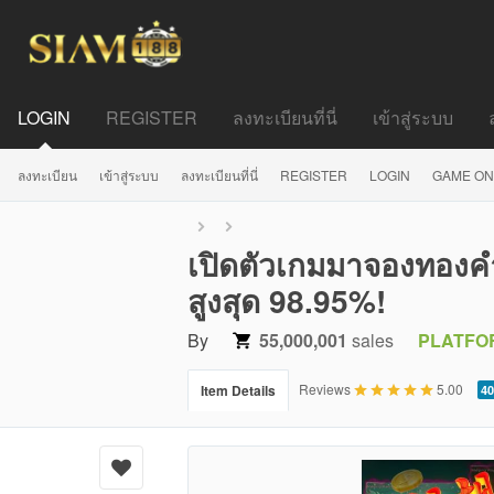
LOGIN
REGISTER
ลงทะเบียนที่นี่
เข้าสู่ระบบ
ลงทะเบียน
เข้าสู่ระบบ
ลงทะเบียนที่นี่
REGISTER
LOGIN
GAME ON
เปิดตัวเกมมาจองทองคำ
สูงสุด 98.95%!
By
55,000,001
sales
PLATFO
5.00
Reviews
5.00
Item Details
40
stars