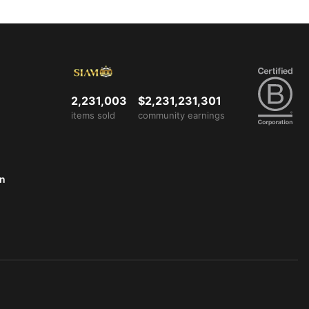
2,231,003
$2,231,231,301
items sold
community earnings
on