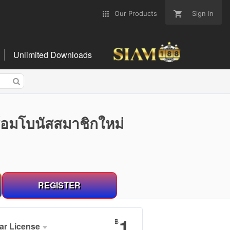
Our Products
Sign In
Unlimited Downloads
Search
้อมโบนัสสมาชิกใหม่
REGISTER
1
฿
ar License