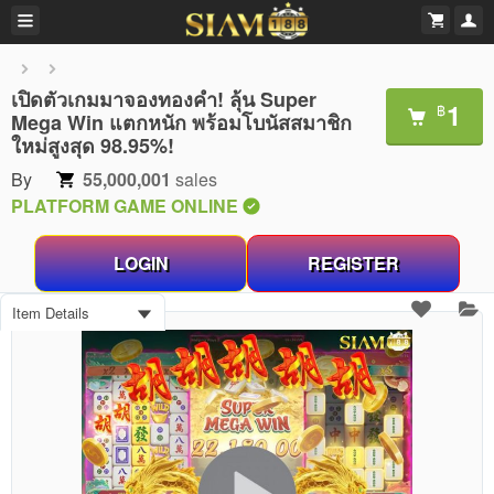
เปิดตัวเกมมาจองทองคำ! ลุ้น Super
1
฿
Mega Win แตกหนัก พร้อมโบนัสสมาชิก
ใหม่สูงสุด 98.95%!
By
55,000,001
sales
PLATFORM GAME ONLINE
LOGIN
REGISTER
Item Details