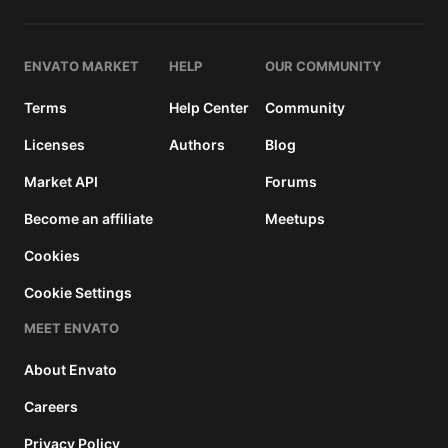
license
details
ENVATO MARKET
HELP
OUR COMMUNITY
Terms
Help Center
Community
Licenses
Authors
Blog
Market API
Forums
Become an affiliate
Meetups
Cookies
Cookie Settings
MEET ENVATO
About Envato
Careers
Privacy Policy