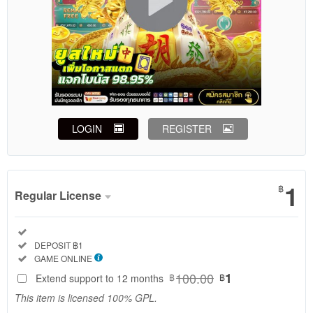
LOGIN
REGISTER
Show More
1
฿
Regular License
Regular
Included:
License
Included:
DEPOSIT ฿1
SELECTED
Included:
GAME ONLINE
888
฿
100.00
1
Extend support to 12 months
฿
฿
Use, by
This item is licensed 100% GPL.
you or