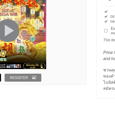
Regu
Inc
Inc
Use, 
DE
Inc
GA
prod
The t
Ex
buyer
mo
This i
View
license
Price 
details
and ha
ชวนคุ
ทองคำ
REGISTER
โบนัส
สมัครเ