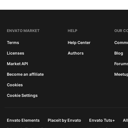
ENVATO MARKET
HELP
OUR C
Terms
Help Center
Commu
Licenses
Authors
Blog
Market API
Forum
Become an affiliate
Meetu
Cookies
Cookie Settings
Envato Elements
Placeit by Envato
Envato Tuts+
Al