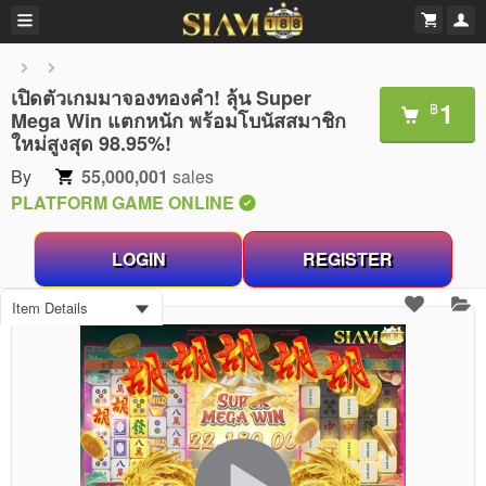
เปิดตัวเกมมาจองทองคำ! ลุ้น Super
1
฿
Mega Win แตกหนัก พร้อมโบนัสสมาชิก
ใหม่สูงสุด 98.95%!
By
55,000,001
sales
PLATFORM GAME ONLINE
LOGIN
REGISTER
Item Details