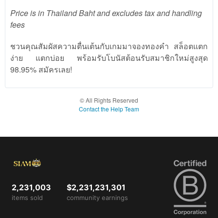
one
Price is in Thailand Baht and excludes tax and handling
client, in
fees
a single
end
product
ชวนคุณสัมผัสความตื่นเต้นกับเกมมาจองทองคำ สล็อตแตก
which
ง่าย แตกบ่อย พร้อมรับโบนัสต้อนรับสมาชิกใหม่สูงสุด
end
98.95% สมัครเลย!
users
are not
charged
© All Rights Reserved
for. The
Contact the Help Team
total
price
includes
the item
price
and a
buyer
2,231,003
$2,231,231,301
fee.
items sold
community earnings
View