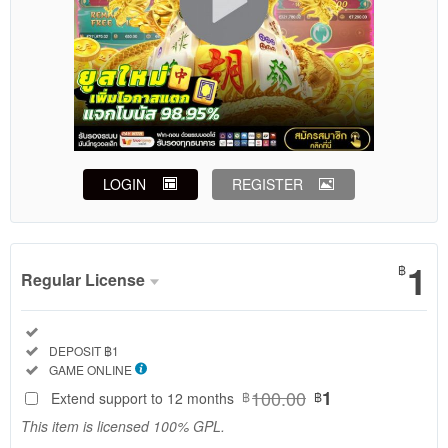
LOGIN
REGISTER
Show More
1
฿
Regular License
Regular
Included:
License
Included:
DEPOSIT ฿1
SELECTED
Included:
GAME ONLINE
888
฿
100.00
1
Extend support to 12 months
฿
฿
Use, by
This item is licensed 100% GPL.
you or