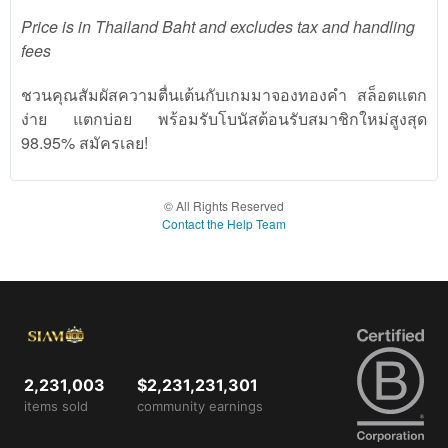
one
Price is in Thailand Baht and excludes tax and handling
client, in
fees
a single
end
product
ชวนคุณสัมผัสความตื่นเต้นกับเกมมาจองทองคำ สล็อตแตก
which
ง่าย แตกบ่อย พร้อมรับโบนัสต้อนรับสมาชิกใหม่สูงสุด
end
98.95% สมัครเลย!
users
are not
charged
© All Rights Reserved
for. The
Contact the Help Team
total
price
includes
the item
price
and a
buyer
2,231,003
$2,231,231,301
fee.
items sold
community earnings
View