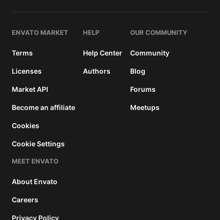
license
details
ENVATO MARKET
HELP
OUR COMMUNITY
Terms
Help Center
Community
Licenses
Authors
Blog
Market API
Forums
Become an affiliate
Meetups
Cookies
Cookie Settings
MEET ENVATO
About Envato
Careers
Privacy Policy