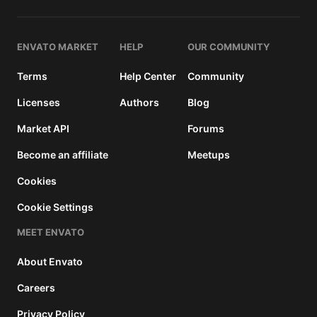
license
details
ENVATO MARKET
HELP
OUR COMMUNITY
Terms
Help Center
Community
Licenses
Authors
Blog
Market API
Forums
Become an affiliate
Meetups
Cookies
Cookie Settings
MEET ENVATO
About Envato
Careers
Privacy Policy