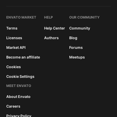
license
details
ENVATO MARKET
HELP
OUR COMMUNITY
Terms
Help Center
Community
Licenses
Authors
Blog
Market API
Forums
Become an affiliate
Meetups
Cookies
Cookie Settings
MEET ENVATO
About Envato
Careers
Privacy Policy