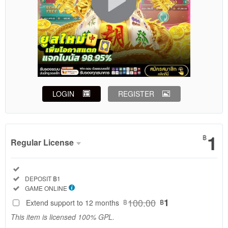
LOGIN
REGISTER
Show More
1
฿
Regular License
Regular
Included:
License
Included:
DEPOSIT ฿1
SELECTED
Included:
GAME ONLINE
888
฿
100.00
1
Extend support to 12 months
฿
฿
Use, by
This item is licensed 100% GPL.
you or