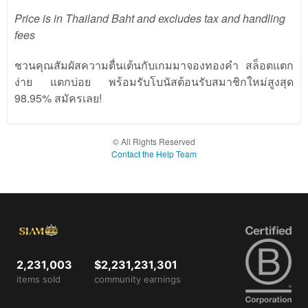
one
Price is in Thailand Baht and excludes tax and handling
client, in
fees
a single
end
product
ชวนคุณสัมผัสความตื่นเต้นกับเกมมาจองทองคำ สล็อตแตก
which
ง่าย แตกบ่อย พร้อมรับโบนัสต้อนรับสมาชิกใหม่สูงสุด
end
98.95% สมัครเลย!
users
are not
charged
© All Rights Reserved
for. The
Contact the Help Team
total
price
includes
the item
price
and a
buyer
2,231,003
$2,231,231,301
fee.
items sold
community earnings
View