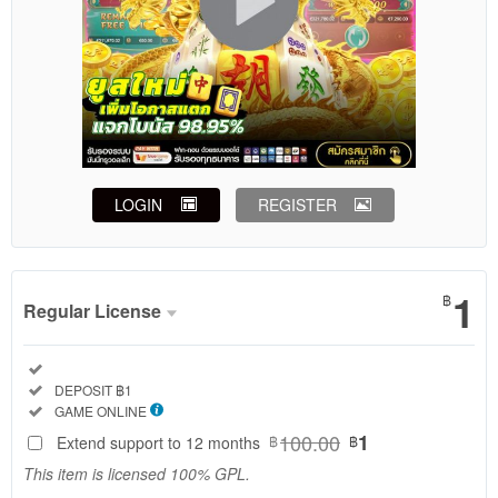
LOGIN
REGISTER
Show More
1
฿
Regular License
Regular
Included:
License
Included:
DEPOSIT ฿1
SELECTED
Included:
GAME ONLINE
888
฿
100.00
1
Extend support to 12 months
฿
฿
Use, by
This item is licensed 100% GPL.
you or