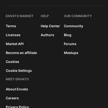
license
details
ENVATO MARKET
HELP
OUR COMMUNITY
Terms
Help Center
Community
Licenses
Authors
Blog
Market API
Forums
Become an affiliate
Meetups
Cookies
Cookie Settings
MEET ENVATO
About Envato
Careers
Privacy Policy