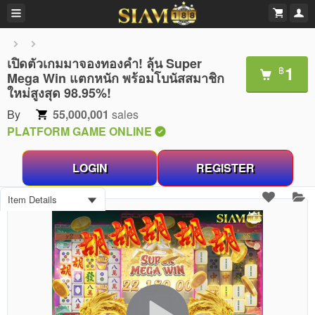
เปิดตัวเกมมาจองทองคำ! ลุ้น Super
1
฿
Mega Win แตกหนัก พร้อมโบนัสสมาชิก
ใหม่สูงสุด 98.95%!
By
55,000,001
sales
PLATFORM GAME ONLINE
LOGIN
REGISTER
Item Details