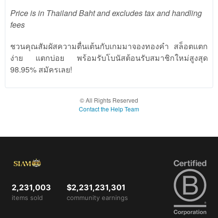
one
Price is in Thailand Baht and excludes tax and handling
client, in
fees
a single
end
product
ชวนคุณสัมผัสความตื่นเต้นกับเกมมาจองทองคำ สล็อตแตก
which
ง่าย แตกบ่อย พร้อมรับโบนัสต้อนรับสมาชิกใหม่สูงสุด
end
98.95% สมัครเลย!
users
are not
charged
© All Rights Reserved
for. The
Contact the Help Team
total
price
includes
the item
price
and a
buyer
2,231,003
$2,231,231,301
fee.
items sold
community earnings
View