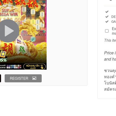
Regu
Inc
Inc
Use, 
DE
Inc
GA
prod
The t
Ex
buyer
mo
This i
View
license
Price 
details
and ha
ชวนคุ
ทองคำ
REGISTER
โบนัส
สมัครเ