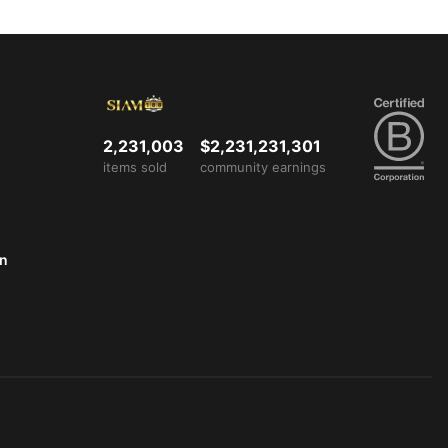
2,231,003
$2,231,231,301
items sold
community earnings
on