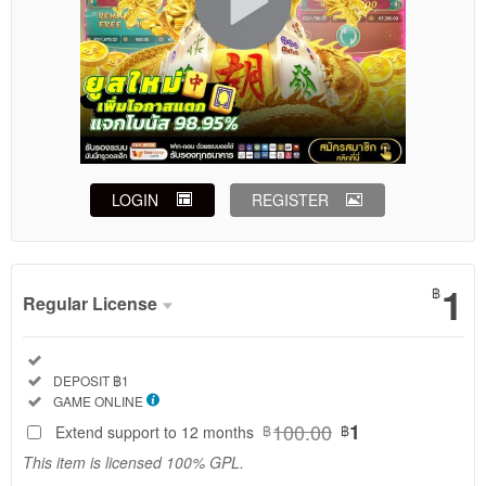
LOGIN
REGISTER
Show More
1
฿
Regular License
Regular
Included:
License
Included:
DEPOSIT ฿1
SELECTED
Included:
GAME ONLINE
888
฿
100.00
1
Extend support to 12 months
฿
฿
Use, by
This item is licensed 100% GPL.
you or