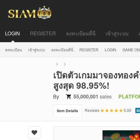
LOGIN
REGISTER
ลงทะเบียนที่นี่
เข้าสู่ระบบ
ลงทะเบียน
เข้าสู่ระบบ
ลงทะเบียนที่นี่
REGISTER
LOGIN
GAME ON
เปิดตัวเกมมาจองทองคำ
สูงสุด 98.95%!
By
55,000,001
sales
PLATFO
5.00
Reviews
5.00
Item Details
40
stars