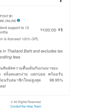
888
lar License
฿
SELECTED
luded:
luded:
by you or one client, in a single end
POSIT ฿1
luded:
ME ONLINE
uct which end users
are not
charged for.
otal price includes the item price and a
tend support to 12
100.00
1
฿
฿
 fee.
nths
tem is licensed 100% GPL.
is in Thailand Baht and excludes tax
ndling fees
ณสัมผัสความตื่นเต้นกับเกมมาจอง
 สล็อตแตกง่าย แตกบ่อย พร้อมรับ
ต้อนรับสมาชิกใหม่สูงสุด 98.95%
ลย!
© All Rights Reserved
Contact the Help Team