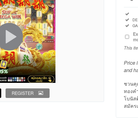
Regu
Inc
Inc
Use, 
DE
Inc
GA
prod
The t
Ex
buyer
mo
This i
View
license
Price 
details
and ha
ชวนคุ
ทองคำ
REGISTER
โบนัส
สมัครเ