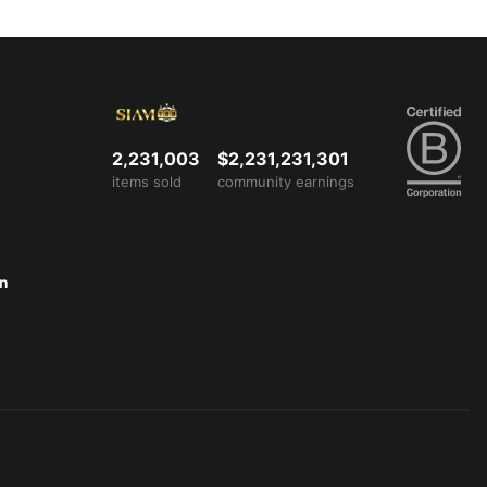
2,231,003
$2,231,231,301
items sold
community earnings
on