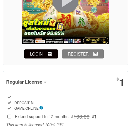
LOGIN
REGISTER
Show More
1
฿
Regular License
Regular
Included:
License
Included:
DEPOSIT ฿1
SELECTED
Included:
GAME ONLINE
888
฿
100.00
1
Extend support to 12 months
฿
฿
Use, by
This item is licensed 100% GPL.
you or