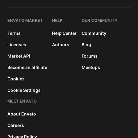
license
details
ENVATO MARKET
HELP
OUR COMMUNITY
Terms
Help Center
Community
Licenses
Authors
Blog
Market API
Forums
Become an affiliate
Meetups
Cookies
Cookie Settings
MEET ENVATO
About Envato
Careers
Privacy Policy