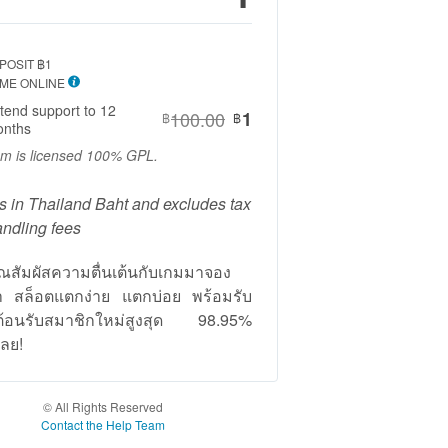
888
lar License
฿
SELECTED
luded:
luded:
by you or one client, in a single end
POSIT ฿1
luded:
ME ONLINE
uct which end users
are not
charged for.
otal price includes the item price and a
tend support to 12
100.00
1
฿
฿
 fee.
nths
tem is licensed 100% GPL.
is in Thailand Baht and excludes tax
ndling fees
ณสัมผัสความตื่นเต้นกับเกมมาจอง
 สล็อตแตกง่าย แตกบ่อย พร้อมรับ
ต้อนรับสมาชิกใหม่สูงสุด 98.95%
ลย!
© All Rights Reserved
Contact the Help Team