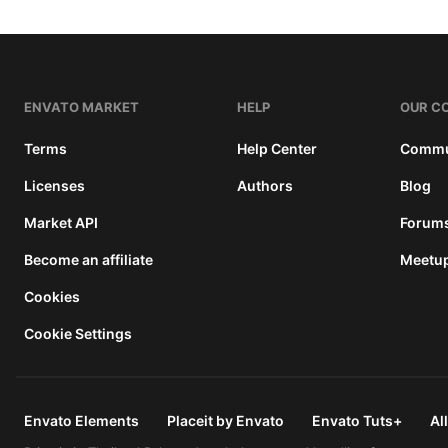
ENVATO MARKET
HELP
OUR C
Terms
Help Center
Commu
Licenses
Authors
Blog
Market API
Forum
Become an affiliate
Meetu
Cookies
Cookie Settings
Envato Elements
Placeit by Envato
Envato Tuts+
Al