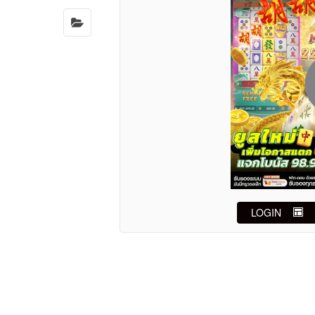
LOGIN