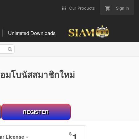
Our Products
Sign In
Unlimited Downloads
Search
้อมโบนัสสมาชิกใหม่
REGISTER
1
฿
ar License