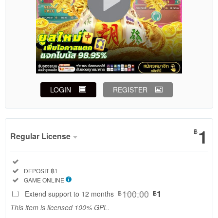
LOGIN
REGISTER
Show More
1
฿
Regular License
Regular
Included:
License
Included:
DEPOSIT ฿1
SELECTED
Included:
GAME ONLINE
888
฿
100.00
1
Extend support to 12 months
฿
฿
Use, by
This item is licensed 100% GPL.
you or