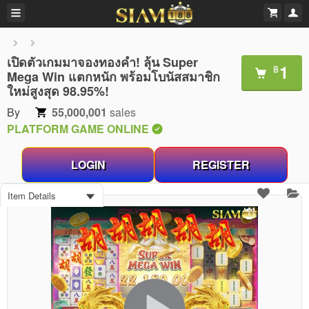
เปิดตัวเกมมาจองทองคำ! ลุ้น Super
1
฿
Mega Win แตกหนัก พร้อมโบนัสสมาชิก
ใหม่สูงสุด 98.95%!
By
55,000,001
sales
PLATFORM GAME ONLINE
LOGIN
REGISTER
Item Details