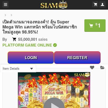
เปิดตัวเกมมาจองทองคำ! ลุ้น Super
1
฿
Mega Win แตกหนัก พร้อมโบนัสสมาชิก
ใหม่สูงสุด 98.95%!
By
55,000,001
sales
PLATFORM GAME ONLINE
LOGIN
REGISTER
Item Details