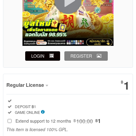
LOGIN
REGISTER
Show More
1
฿
Regular License
Regular
Included:
License
Included:
DEPOSIT ฿1
SELECTED
Included:
GAME ONLINE
888
฿
100.00
1
Extend support to 12 months
฿
฿
Use, by
This item is licensed 100% GPL.
you or