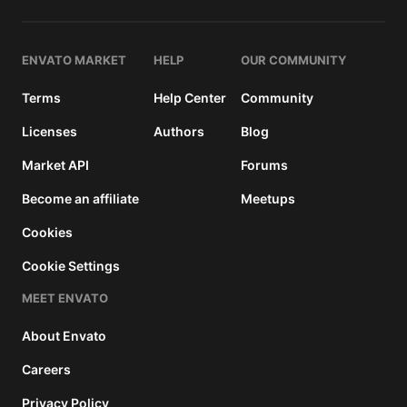
license
details
ENVATO MARKET
HELP
OUR COMMUNITY
Terms
Help Center
Community
Licenses
Authors
Blog
Market API
Forums
Become an affiliate
Meetups
Cookies
Cookie Settings
MEET ENVATO
About Envato
Careers
Privacy Policy