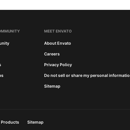
OMMUNITY
MEET ENVATO
nity
About Envato
Careers
s
Privacy Policy
ps
Do not sell or share my personal informati
Sitemap
l Products
Sitemap