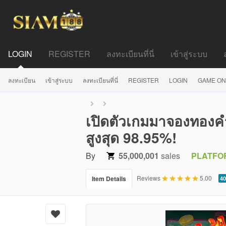
LOGIN
REGISTER
ลงทะเบียนที่นี่
เข้าสู่ระบบ
ลงทะเบียน
เข้าสู่ระบบ
ลงทะเบียนที่นี่
REGISTER
LOGIN
GAME ON
เปิดตัวเกมมาจองทองคำ
สูงสุด 98.95%!
By
55,000,001
sales
PLATFO
5.00
Reviews
5.00
Item Details
40
stars