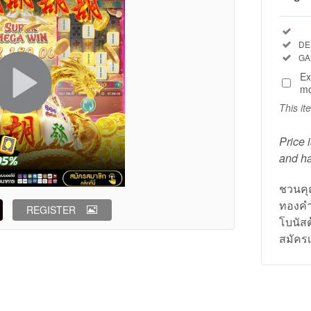
Regu
Inc
Inc
Use, 
DE
Inc
GA
prod
The t
Ex
buyer
mo
This i
View
license
Price 
details
and ha
ชวนคุ
ทองคำ
REGISTER
โบนัส
สมัครเ